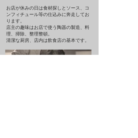
お店が休みの日は食材探しとソース、コ
ンフィチュール等の仕込みに奔走してお
ります。
店主の趣味はお店で使う陶器の製造、料
理、掃除、整理整頓。
​清潔な厨房、店内は飲食店の基本です。
ふらいずむではコースのデザートにも
力を入れております。
秋から春は「賞味期限2分の和栗モンブ